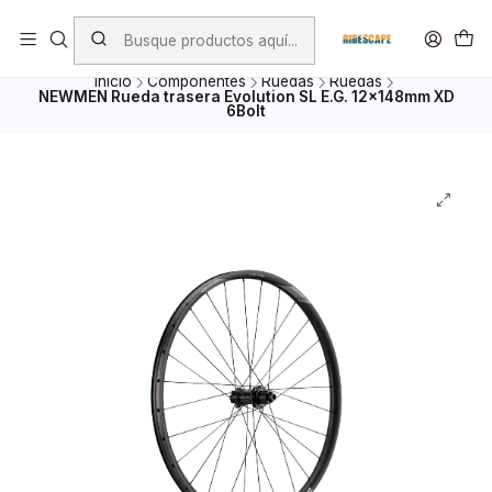
Envio Gratis por compras superiores a $ 100.000.- excepto
Bicicletas, porta Bicicletas y Mayoristas
Inicio
Componentes
Ruedas
Ruedas
NEWMEN Rueda trasera Evolution SL E.G. 12x148mm XD
6Bolt