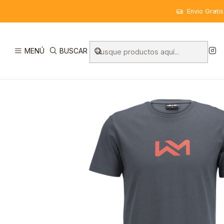
Inicio
Marcas
Newmen
NEWMEN T-Shirt
Envio Grati
MENÚ
BUSCAR