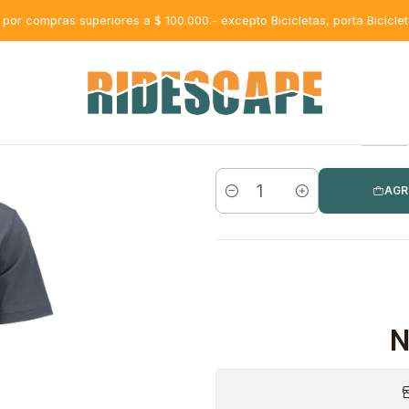
s por compras superiores a $ 100.000.- excepto Bicicletas, porta Bicicle
XS
AGR
Cantidad
N