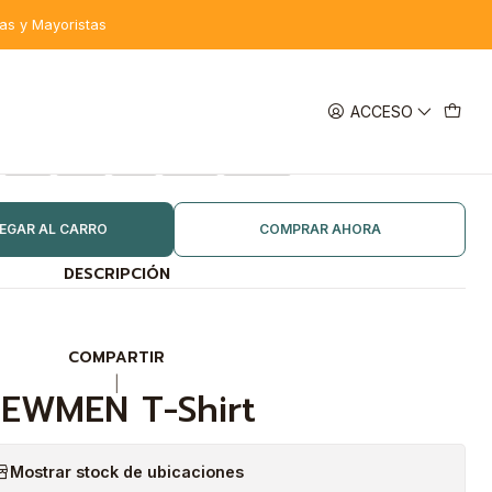
tas y Mayoristas
ACCESO
TALLA
S
M
L
XL
XXL
EGAR AL CARRO
COMPRAR AHORA
DESCRIPCIÓN
COMPARTIR
|
EWMEN T-Shirt
Mostrar stock de ubicaciones