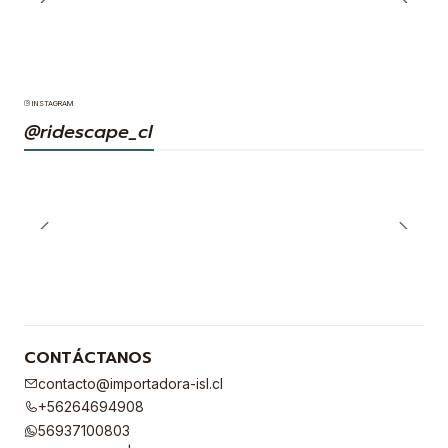
INSTAGRAM
@ridescape_cl
CONTÁCTANOS
contacto@importadora-isl.cl
+56264694908
56937100803