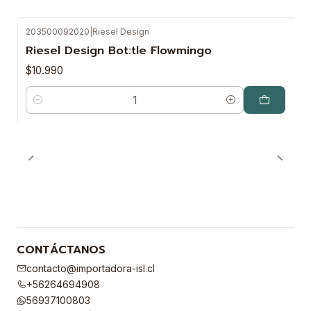
203500092020
|
Riesel Design
Riesel Design Bot:tle Flowmingo
$10.990
Cantidad
CONTÁCTANOS
contacto@importadora-isl.cl
+56264694908
56937100803