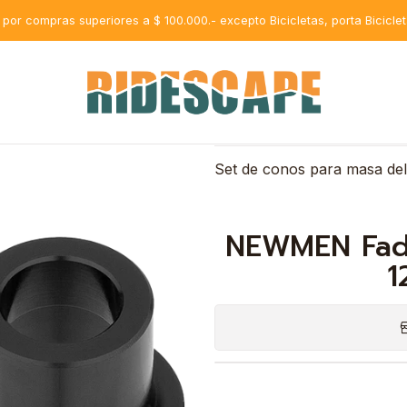
avel Endcap Set 12mm OD 19 mm
s por compras superiores a $ 100.000.- excepto Bicicletas, porta Bicicle
AGR
Cantidad
Set de conos para masa d
NEWMEN Fade
1