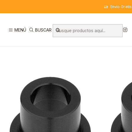
Inicio
Componentes
Ruedas
Mazas
NEWMEN Fade Road/Gr
Envio Grati
MENÚ
BUSCAR