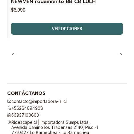
NEWMEN rodamiento BB CB LULH
$6.990
VER OPCIONES
CONTÁCTANOS
contacto@importadora-isl.cl
+56264694908
56937100803
Ridescape.cl | Importadora Sumps Ltda.
Avenida Camino los Trapenses 2140, Piso -1
7710427 Lo Barnechea - Lo Barnechea