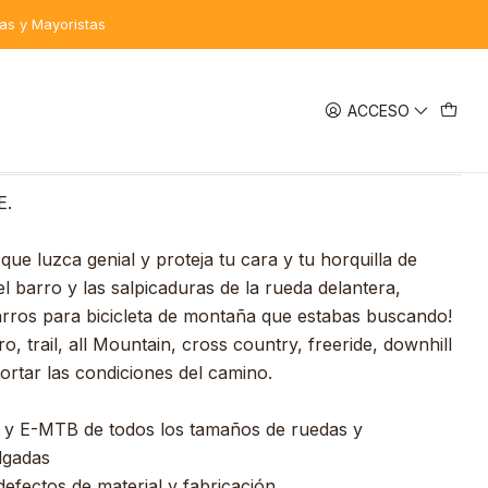
tas y Mayoristas
ACCESO
EGAR AL CARRO
COMPRAR AHORA
DESCRIPCIÓN
E.
ue luzca genial y proteja tu cara y tu horquilla de
l barro y las salpicaduras de la rueda delantera,
rros para bicicleta de montaña que estabas buscando!
o, trail, all Mountain, cross country, freeride, downhill
portar las condiciones del camino.
a y E-MTB de todos los tamaños de ruedas y
lgadas
efectos de material y fabricación.