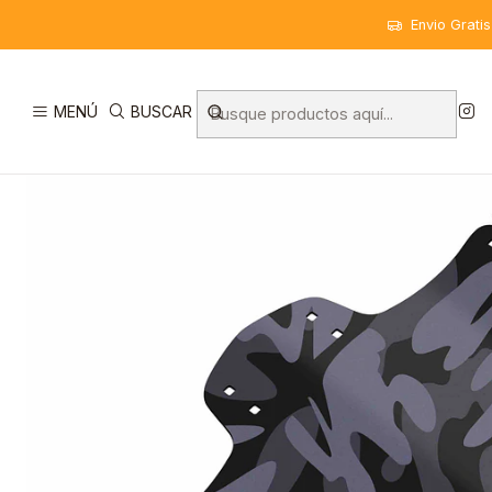
Inicio
Accesorios
Tapabarros
Tapabarros Riesel Design S
Envio Grati
MENÚ
BUSCAR