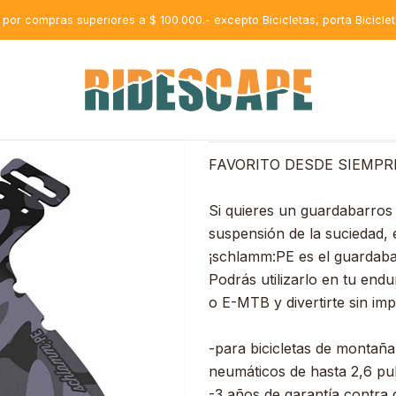
chlamm:Pe Camo MKII 2020
s por compras superiores a $ 100.000.- excepto Bicicletas, porta Bicicle
AGR
Cantidad
FAVORITO DESDE SIEMPR
Si quieres un guardabarros q
suspensión de la suciedad, e
¡schlamm:PE es el guardaba
Podrás utilizarlo en tu endur
o E-MTB y divertirte sin im
-para bicicletas de montañ
neumáticos de hasta 2,6 pu
-3 años de garantía contra d