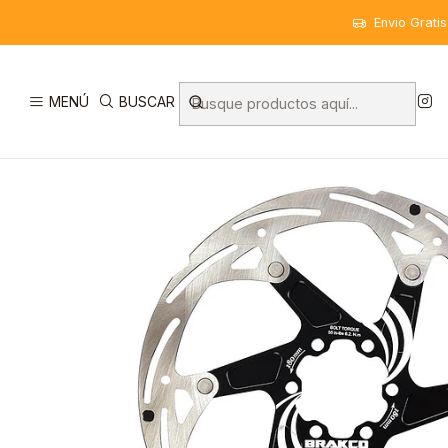
Inicio
Componentes
Frenos
Rotores
Rotor 2 piezas, FR-01
Envio Grati
MENÚ
BUSCAR