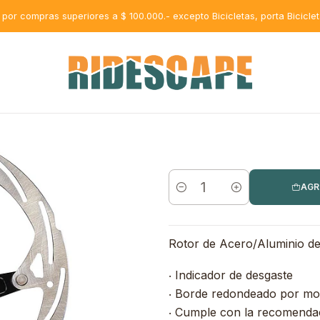
s por compras superiores a $ 100.000.- excepto Bicicletas, porta Bicicle
AGR
Cantidad
Rotor de Acero/Aluminio de
‧ Indicador de desgaste
‧ Borde redondeado por mot
‧ Cumple con la recomendac