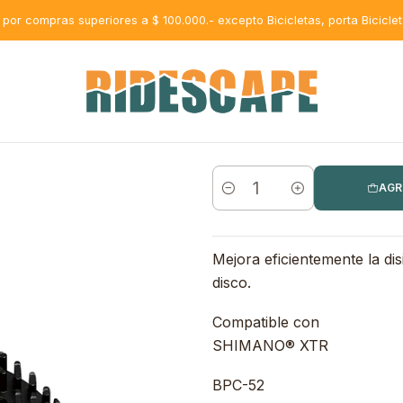
 Freno con Disipador par Shimano XTR
s por compras superiores a $ 100.000.- excepto Bicicletas, porta Bicicle
AGR
Cantidad
Mejora eficientemente la dis
disco.
Compatible con
SHIMANO® XTR
BPC-52