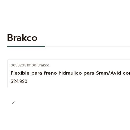
Brakco
005020310100
|
Brakco
Flexible para freno hidraulico para Sram/Avid co
$24.990