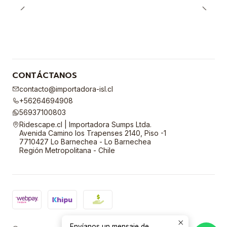
CONTÁCTANOS
contacto@importadora-isl.cl
+56264694908
56937100803
Ridescape.cl | Importadora Sumps Ltda.
Avenida Camino los Trapenses 2140, Piso -1
7710427 Lo Barnechea - Lo Barnechea
Región Metropolitana - Chile
Envíanos un mensaje de