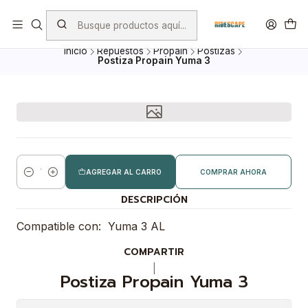
Envio Gratis por compras superiores a $ 100.000.- excepto
Bicicletas, porta Bicicletas y Mayoristas
Inicio
Repuestos
Propain
Postizas
Postiza Propain Yuma 3
AGREGAR AL CARRO
COMPRAR AHORA
Cantidad
DESCRIPCIÓN
Compatible con: Yuma 3 AL
COMPARTIR
|
Postiza Propain Yuma 3