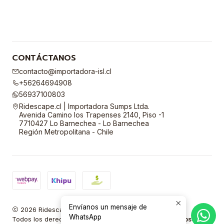
CONTÁCTANOS
contacto@importadora-isl.cl
+56264694908
56937100803
Ridescape.cl | Importadora Sumps Ltda.
Avenida Camino los Trapenses 2140, Piso -1
7710427 Lo Barnechea - Lo Barnechea
Región Metropolitana - Chile
Envíanos un mensaje de
2026 Ridescape.cl | Importadora Sumps Ltda.
WhatsApp
Todos los derechos reservados.
Desarrollado por Jumpseller
.