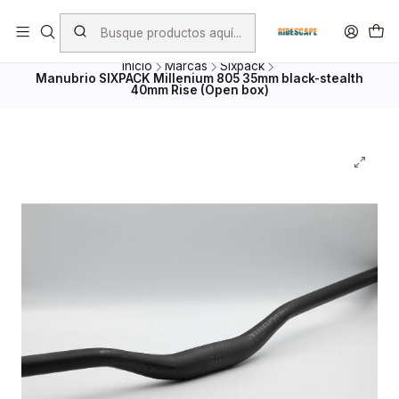
Envio Gratis por compras superiores a $ 100.000.- excepto
Bicicletas, porta Bicicletas y Mayoristas
Inicio
Marcas
Sixpack
Manubrio SIXPACK Millenium 805 35mm black-stealth
40mm Rise (Open box)