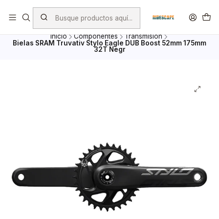
Envio Gratis por compras superiores a $ 100.000.- excepto
Bicicletas, porta Bicicletas y Mayoristas
Inicio
Componentes
Transmisión
Bielas SRAM Truvativ Stylo Eagle DUB Boost 52mm 175mm
32T Negr