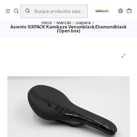
Envio Gratis por compras superiores a $ 100.000.- excepto
Bicicletas, porta Bicicletas y Mayoristas
Inicio
Marcas
Sixpack
Asiento SIXPACK Kamikaze Venomblack/Diamondblack
(Open box)